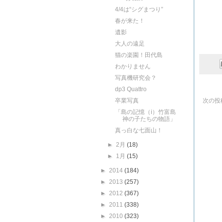
4/4は“シグまつり”
春が来た！
遺影
大人の遠足
猫の楽園！田代島
わかりません
写真機研究会？
dp3 Quattro
卒業写真
次の投
「島の記憶（ⅰ）竹富島
神の子たちの物語」
真っ白な七面山！
►
2月
(18)
►
1月
(15)
►
2014
(184)
►
2013
(257)
►
2012
(367)
►
2011
(338)
►
2010
(323)