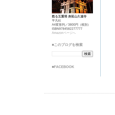
甦る五重塔 身延山久遠寺
平凡社
A4変形判／3800円（税別）
ISBN9784582277777
Amazonページへ
■このブログを検索
■FACEBOOK