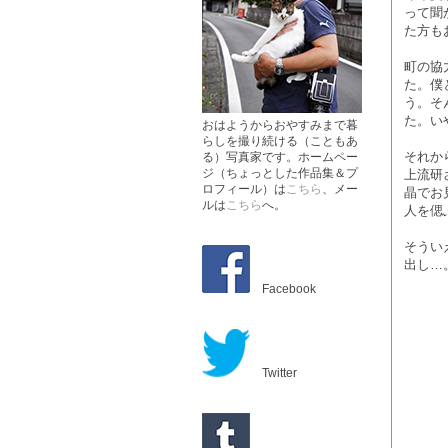
って聞
た方も
町の協
た。僕
う。そ
た。い
おはようからおやすみまで暮
らしを撮り続ける（こともあ
それか
る）写真家です。ホームペー
ジ（ちょっとした作品集＆プ
上流研
ロフィール）は
こちら
、メー
晶でお
ルは
こちら
へ。
人を偲
そうい
出し…
Facebook
Twitter