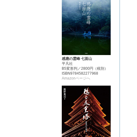
感應の霊峰 七面山
平凡社
B5変形判／2800円（税別）
ISBN9784582277968
Amazonページへ