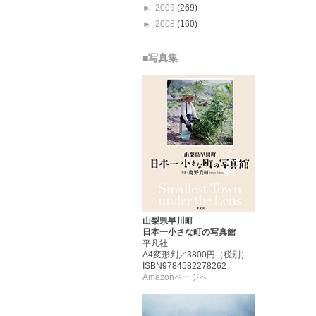
►
2009
(269)
►
2008
(160)
■写真集
山梨県早川町
日本一小さな町の写真館
平凡社
A4変形判／3800円（税別）
ISBN9784582278262
Amazonページへ