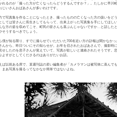
かれるのが「撮った方が亡くなったらどうするんですか？」。たしかに早川
おじいさんおばあさんが多いわけです。
力で写真集を作ることになったとき、撮ったものの亡くなった方の扱いをど
としては皆さんに長生きしてもらって、出来上がった写真集を手にしてほし
んな方の姿を収めてこそ、町民の皆さんも喜ぶんじゃないですか…と話した
やそうするべきでしょう。
ら僕が知る限り、すでに撮らせていただいた700名近い方の訃報は聞かなか
さんから、昨日ついにその知らせが。お年を召されたおばあさんで、撮影時
見せしたのを息子さんが覚えていて、写真が欲しいと連絡されたそうです。
ぶよすがとしてくださるのはありがたいお話。
えば以前ある席で、某週刊誌の若い編集者が「カメラマンは被写体に喜んで
。まあ写真を撮るってなかなか簡単ではないよね。