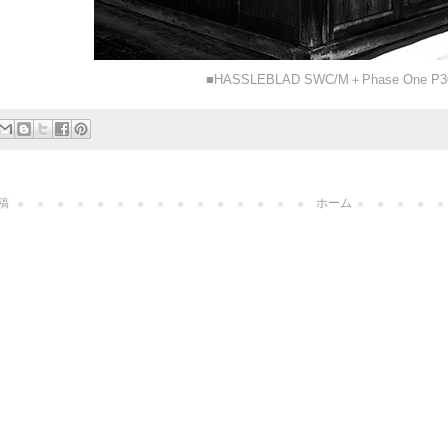
■HASSLEBLAD SWC/M＋Phase One P3
稿
ホーム