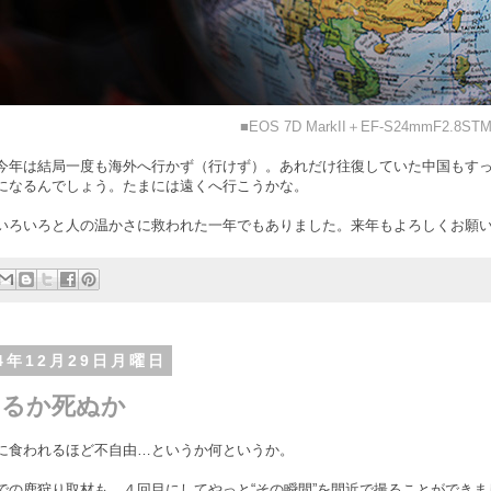
■EOS 7D MarkII＋EF-S24mmF2.8ST
今年は結局一度も海外へ行かず（行けず）。あれだけ往復していた中国もす
になるんでしょう。たまには遠くへ行こうかな。
いろいろと人の温かさに救われた一年でもありました。来年もよろしくお願
14年12月29日月曜日
きるか死ぬか
に食われるほど不自由…というか何というか。
での鹿狩り取材も、４回目にしてやっと“その瞬間”を間近で撮ることができ