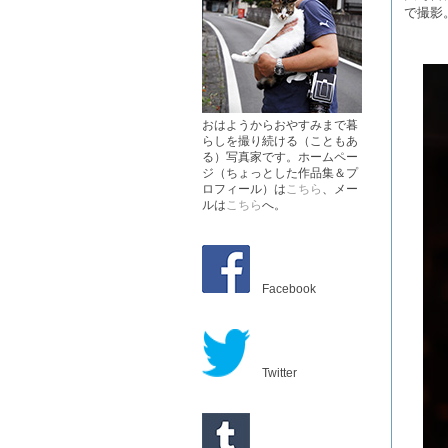
で撮影
おはようからおやすみまで暮
らしを撮り続ける（こともあ
る）写真家です。ホームペー
ジ（ちょっとした作品集＆プ
ロフィール）は
こちら
、メー
ルは
こちら
へ。
Facebook
Twitter