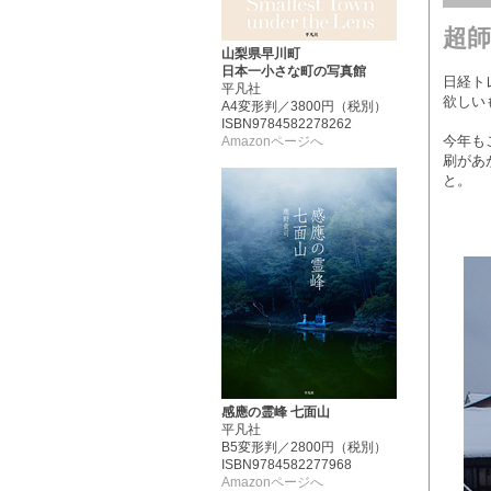
超師
山梨県早川町
日本一小さな町の写真館
日経ト
平凡社
欲しいも
A4変形判／3800円（税別）
ISBN9784582278262
今年も
Amazonページへ
刷があ
と。
感應の霊峰 七面山
平凡社
B5変形判／2800円（税別）
ISBN9784582277968
Amazonページへ