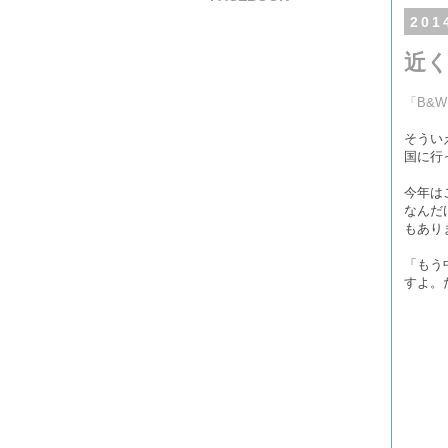
20
近
「B&
そうい
国に行
今年は
なんだ
もあり
「もう
すよ。