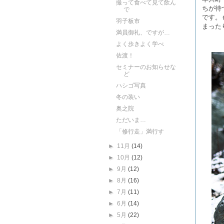
撮って食べて見て飲ん
ちが待
で
です。
羽子板市
まった
満員御礼、ですが…
よく歩きよく学べ
佐渡！
セミナーのお知らせな
ど
ハシゴ写真
冬の装い
奥之院
ただいま…
「修行走」満行す
►
11月
(14)
►
10月
(12)
►
9月
(12)
►
8月
(16)
►
7月
(11)
►
6月
(14)
►
5月
(22)