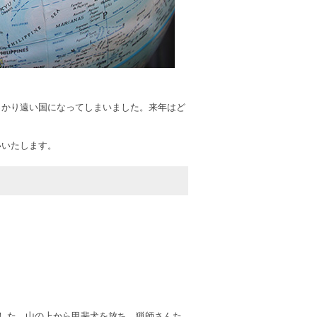
M
っかり遠い国になってしまいました。来年はど
いいたします。
ました。山の上から甲斐犬を放ち、猟師さんた