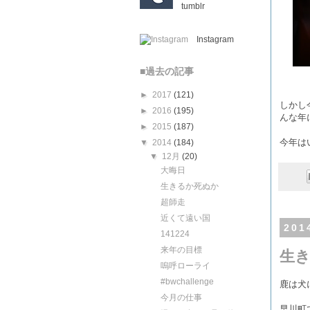
tumblr
Instagram
■過去の記事
►
2017
(121)
しかし
►
2016
(195)
んな年
►
2015
(187)
今年は
▼
2014
(184)
▼
12月
(20)
大晦日
生きるか死ぬか
超師走
近くて遠い国
20
141224
来年の目標
生
嗚呼ローライ
‪#‎bwchallenge
鹿は犬
今月の仕事
早川町