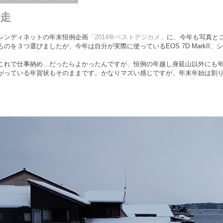
走
レンディネットの年末恒例企画
「2014年ベストデジカメ」
に、今年も写真と
のを３つ選びましたが、今年は自分が実際に使っているEOS 7D MarkII、シグマ
これで仕事納め…だったらよかったんですが、恒例の年越し身延山以外にも
がっている年賀状もそのままです。かなりマズい感じですが、年末年始は割