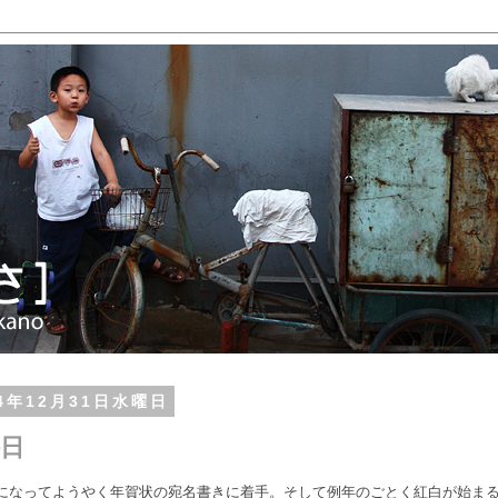
14年12月31日水曜日
日
になってようやく年賀状の宛名書きに着手。そして例年のごとく紅白が始ま