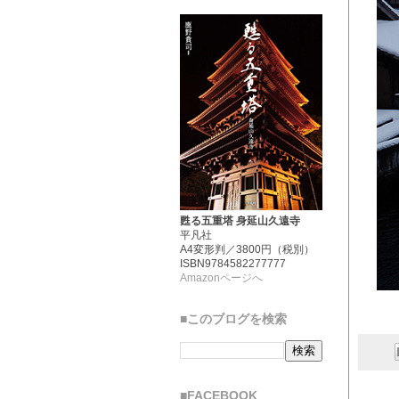
甦る五重塔 身延山久遠寺
平凡社
A4変形判／3800円（税別）
ISBN9784582277777
Amazonページへ
■このブログを検索
■FACEBOOK