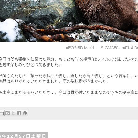
■EOS 5D MarkIII＋SIGMA50mmF1.4 D
今日は僕も獲物を仕留めた気分。もっとも“その瞬間”はフィルムで撮ったの
を越す楽しみがひとつできました。
猟師さんたちの「撃ったら我々の勝ち。逃したら鹿の勝ち」という言葉に、
利品はありがたくいただきました。鹿の脳味噌がうまかった。
お土産にまたモモをいただき…。今日は骨が付いたままなのでうちの冷凍庫
14年12月27日土曜日