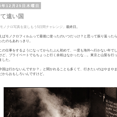
14年12月25日木曜日
くて遠い国
Wモノクロ写真を楽しもう5日間チャレンジ」
最終日。
えばモノクロフィルムって最後に使ったのいつだっけ？と思って振り返ったら
ったのもあれっきり。
この仕事をするようになってからたぶん初めて、一度も海外へ行かない年で
けど、プライベートでもちょっと行く余裕はなかったな…。東京と山梨を行
ました。
中国は行かないんですか？」と聞かれることも多くて、行きたいのはやまや
だからおもしろいんですけど。