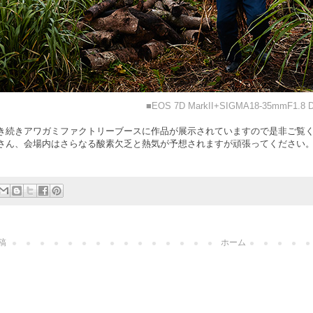
■EOS 7D MarkII+SIGMA18-35mmF1.8 
き続きアワガミファクトリーブースに作品が展示されていますので是非ご覧
さん、会場内はさらなる酸素欠乏と熱気が予想されますが頑張ってください
稿
ホーム