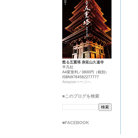
甦る五重塔 身延山久遠寺
平凡社
A4変形判／3800円（税別）
ISBN9784582277777
Amazonページへ
■このブログを検索
■FACEBOOK