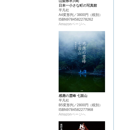
山梨県早川町
日本一小さな町の写真館
平凡社
A4変形判／3800円（税別）
ISBN9784582278262
Amazonページへ
感應の霊峰 七面山
平凡社
B5変形判／2800円（税別）
ISBN9784582277968
Amazonページへ