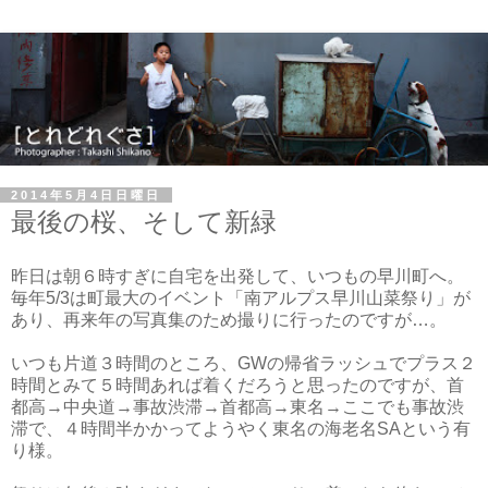
2014年5月4日日曜日
最後の桜、そして新緑
昨日は朝６時すぎに自宅を出発して、いつもの早川町へ。
毎年5/3は町最大のイベント「南アルプス早川山菜祭り」が
あり、再来年の写真集のため撮りに行ったのですが…。
いつも片道３時間のところ、GWの帰省ラッシュでプラス２
時間とみて５時間あれば着くだろうと思ったのですが、首
都高→中央道→事故渋滞→首都高→東名→ここでも事故渋
滞で、４時間半かかってようやく東名の海老名SAという有
り様。