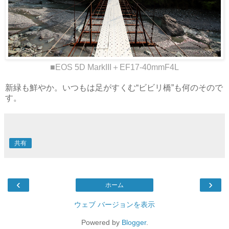
■EOS 5D MarkIII＋EF17-40mmF4L
新緑も鮮やか。いつもは足がすくむ“ビビリ橋”も何のそので
す。
共有
‹
›
ホーム
ウェブ バージョンを表示
Powered by
Blogger
.