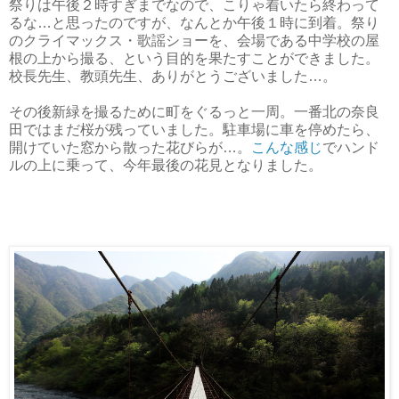
祭りは午後２時すぎまでなので、こりゃ着いたら終わって
るな…と思ったのですが、なんとか午後１時に到着。祭り
のクライマックス・歌謡ショーを、会場である中学校の屋
根の上から撮る、という目的を果たすことができました。
校長先生、教頭先生、ありがとうございました…。
その後新緑を撮るために町をぐるっと一周。一番北の奈良
田ではまだ桜が残っていました。駐車場に車を停めたら、
開けていた窓から散った花びらが…。
こんな感じ
でハンド
ルの上に乗って、今年最後の花見となりました。