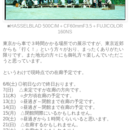
■HASSELBLAD 500C/M＋CF60mmF3.5＋FUJICOLOR
160NS
東京から車で３時間かかる場所での展示ですが、東京近郊
からも「行く！」という方々がおり、まったくありがたい
限りです。また地元の方々にも御礼方々楽しんでいただこ
うと思っています。
というわけで現時点での在廊予定です。
6/6(土) ◎初日なので終日おります。
7(日) △未定ですが在廊の方向です。
11(木) ○夕方頃在廊の予定です。
13(土) ○昼過ぎ～閉館まで在廊の予定です。
14(日) ○昼過ぎ～閉館まで在廊の予定です。
15(月) △閉館間際にいるかもしれません。
20(土) ○昼過ぎから１時間くらいいると思います。
21(日) △在廊するかもしれません。