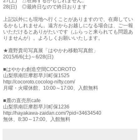
27(土) △在廊するかもしれません。
28(日) ◎最終日なので終日おります
上記以外にも現地へ行くことがありますので、在廊してい
るかもしれません。遠方からお越しになる場合は、ご一報
いただけるとありがたいです（ふらっと来られても問題あ
りませんが）。よろしくお願いいたします。
★鹿野貴司写真展「はやかわ移動写真館」
2015/6/6(土)～6/28(日)
■はやかわ創造空間COCOROTO
山梨県南巨摩郡早川町保1525
http://cocoroto.cocolog-nifty.com/
月曜・火曜休館、10:00～17:00、入館無料
■麓の直売所cafe
山梨県南巨摩郡早川町保1236
http://hayakawa-zaidan.com/?pid=34634540
無休、8:30～17:00、入館無料