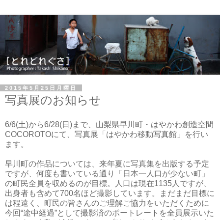
2015年5月25日月曜日
写真展のお知らせ
6/6(土)から6/28(日)まで、山梨県早川町・はやかわ創造空間
COCOROTOにて、写真展「はやかわ移動写真館」を行い
ます。
早川町の作品については、来年夏に写真集を出版する予定
ですが、何度も書いている通り「日本一人口が少ない町」
の町民全員を収めるのが目標。人口は現在1135人ですが、
出身者も含めて700名ほど撮影しています。まだまだ目標に
は程遠く、町民の皆さんのご理解ご協力をいただくために
今回“途中経過”として撮影済のポートレートを全員展示いた