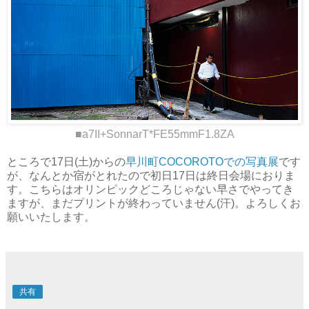
■a7II+SonnarT*FE55mmF1.8ZA
ところで17日(土)からの
早川町COCOROTOでの写真展
です
が、なんとか宿がとれたので初日17日は終日会場におりま
す。こちらはオリンピックどころじゃない早さでやってき
ますが、まだプリントが終わっていません(汗)。よろしくお
願いいたします。
共有