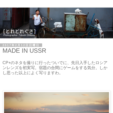
2017年2月12日日曜日
MADE IN USSR
CP+のネタを撮りに行ったついでに、先日入手したロシア
ンレンズを初実写。宿題の合間にゲームをする気分。しか
し思った以上によく写りますわ。