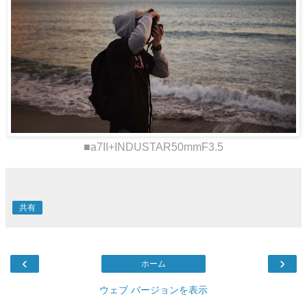
■a7II+INDUSTAR50mmF3.5
共有
‹
›
ホーム
ウェブ バージョンを表示