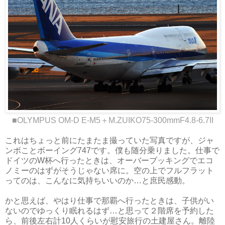
■OLYMPUS OM-D E-M5＋M.ZUIKO75-300mmF4.8-6.7II
これはちょっと前にたまたま撮っていた写真ですが、ジャ
ンボことボーイング747です。僕も随分乗りました。仕事で
ドイツのW杯へ行ったときは、オーバーブッキングでエコ
ノミーのはずがそうじゃない席に。空の上でフルフラット
ってのは、こんなに気持ちいいのか…と庶民感動。
かと思えば、やはり仕事で那覇へ行ったときは、子供がい
ないのでゆっくり眠れるはず…と思って２階席を予約した
ら、前後左右計10人くらいが慰安旅行の土建屋さん。離陸