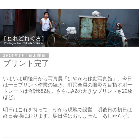
2015年6月4日木曜日
プリント完了
いよいよ明後日から写真展「はやかわ移動写真館」。今日
は一日プリント作業の続き。町民全員の撮影を目指すポー
トレートは合計682枚。さらにA2の大きなプリントも20枚
ほど。
明日はこれを持って、朝から現地で設営。明後日の初日は
終日会場におります。翌日曜はおりません。あしからず。