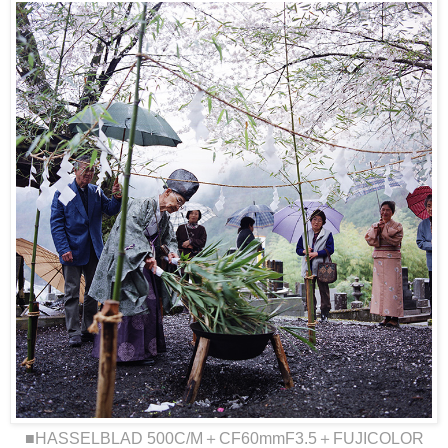
■HASSELBLAD 500C/M＋CF60mmF3.5＋FUJICOLOR