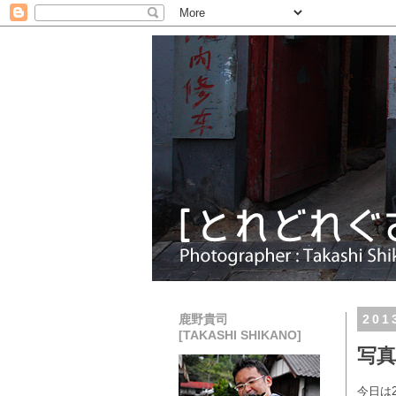
鹿野貴司
20
[TAKASHI SHIKANO]
写真
今日は