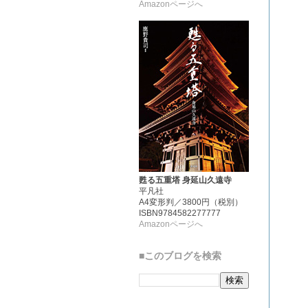
Amazonページへ
甦る五重塔 身延山久遠寺
平凡社
A4変形判／3800円（税別）
ISBN9784582277777
Amazonページへ
■このブログを検索