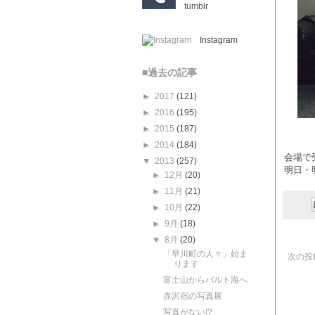
tumblr
Instagram
■過去の記事
►
2017
(121)
►
2016
(195)
►
2015
(187)
►
2014
(184)
会場で
▼
2013
(257)
明日・
►
12月
(20)
►
11月
(21)
►
10月
(22)
►
9月
(18)
▼
8月
(20)
「早川町の人々」始ま
次の投
ります
富士山からバルト海へ
赤沢宿の写真展
写真がない!?