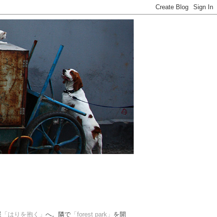
展
「はりを抱く」
へ。隣で
「forest park」
を開