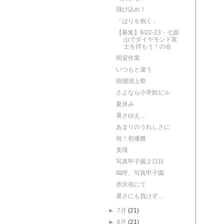
飛び込め！
「はりを抱く」
【募集】9/22-23・七面
山でダイヤモンド富
士を拝もう！の会
明室作業
いつもと違う
雨畑湖上祭
さよなら小学館ビル
夏休み
暑さゆえ…
あまりのうれしさに
祝！初優勝
美瑛
写真甲子園２日目
嗚呼、写真甲子園
赤沢宿にて
暑さにも負けず…
►
7月
(21)
►
6月
(21)