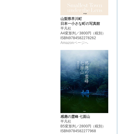
山梨県早川町
日本一小さな町の写真館
平凡社
A4変形判／3800円（税別）
ISBN9784582278262
Amazonページへ
感應の霊峰 七面山
平凡社
B5変形判／2800円（税別）
ISBN9784582277968