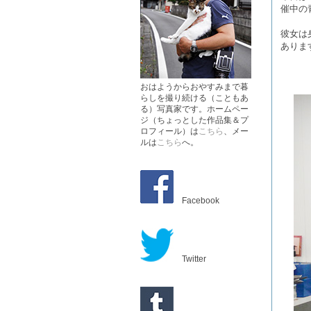
催中の
彼女は
ありま
おはようからおやすみまで暮
らしを撮り続ける（こともあ
る）写真家です。ホームペー
ジ（ちょっとした作品集＆プ
ロフィール）は
こちら
、メー
ルは
こちら
へ。
Facebook
Twitter