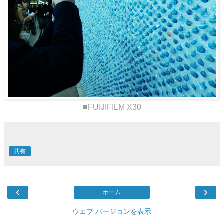
■FUIJIFILM X30
共有
‹
›
ホーム
ウェブ バージョンを表示