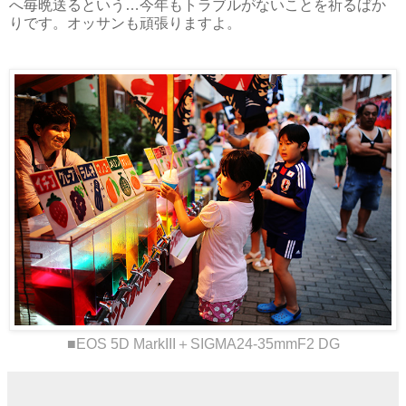
へ毎晩送るという…今年もトラブルがないことを祈るばか
りです。オッサンも頑張りますよ。
■EOS 5D MarkIII＋SIGMA24-35mmF2 DG