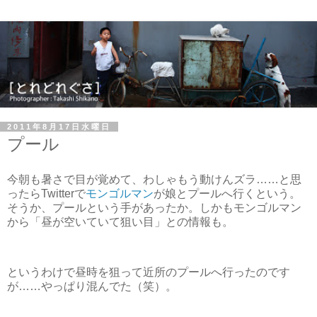
2011年8月17日水曜日
プール
今朝も暑さで目が覚めて、わしゃもう動けんズラ……と思
ったらTwitterで
モンゴルマン
が娘とプールへ行くという。
そうか、プールという手があったか。しかもモンゴルマン
から「昼が空いていて狙い目」との情報も。
というわけで昼時を狙って近所のプールへ行ったのです
が……やっぱり混んでた（笑）。