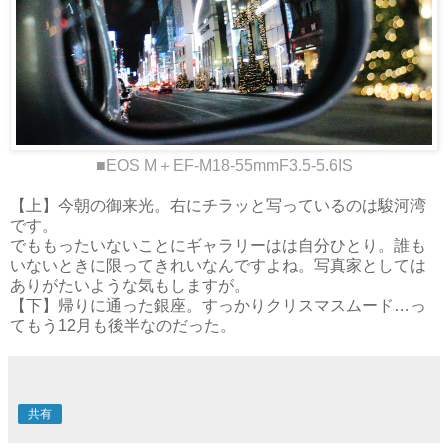
■EOS M＋EF-M18-55mmF3.5-5.6IS
【上】今朝の御来光。右にチラッと写っているのは駿河湾
です。
でももったいないことにギャラリーはは自分ひとり。誰も
いないときに限ってきれいなんですよね。写真家としては
ありがたいような気もしますが。
【下】帰りに通った銀座。すっかりクリスマスムード…っ
てもう12月も後半なのだった。
共有