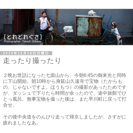
2013年12月16日月曜日
走ったり撮ったり
２晩お世話になった七面山から、今朝6:45の御来光と同時
に下山開始。朝10時から身延山久遠寺で宝物（たからも
の、じゃないですよ。ほうもつ）の撮影があったためです
が、ダッシュで下りたら時間が余ったので、途中旅館でひ
とっ風呂。無事宝物を撮った後は、また早川町に戻って打
合せ。
その後中央道をのんびり走って帰京しましたが、さすがに
疲れましたなあ。