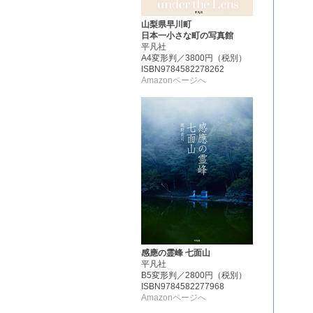
山梨県早川町
日本一小さな町の写真館
平凡社
A4変形判／3800円（税別）
ISBN9784582278262
Amazonページへ
感應の霊峰 七面山
平凡社
B5変形判／2800円（税別）
ISBN9784582277968
Amazonページへ