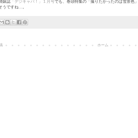
姉妹誌
「デジキャパ！」１月号
でも、巻頭特集の「撮りたかったのは雪景色
そうですね…。
稿
ホーム