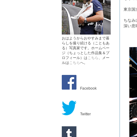
東京国
ちなみ
深い意
おはようからおやすみまで暮
らしを撮り続ける（こともあ
る）写真家です。ホームペー
ジ（ちょっとした作品集＆プ
ロフィール）は
こちら
、メー
ルは
こちら
へ。
Facebook
Twitter