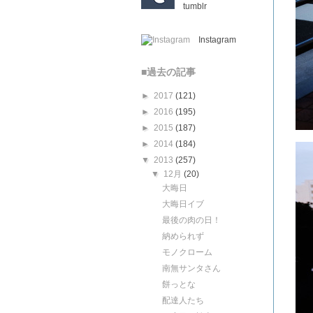
tumblr
Instagram
■過去の記事
►
2017
(121)
►
2016
(195)
►
2015
(187)
►
2014
(184)
▼
2013
(257)
▼
12月
(20)
大晦日
大晦日イブ
最後の肉の日！
納められず
モノクローム
南無サンタさん
餅っとな
配達人たち