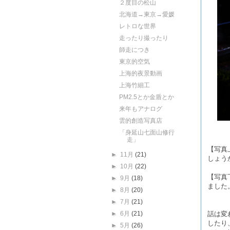
２度目の松山
北海道→東京→愛媛
レトロな世界
走ったり撮ったり
師走につき
東京的空気
上海的夜景動画
上海竹細工
PM2.5とか金盾とか
来年もアナログ
雲的創造写真店
「身延山七面山修行
走」
【写真
►
11月
(21)
しょう
►
10月
(22)
【写真
►
9月
(18)
ました
►
8月
(20)
►
7月
(21)
話は変
►
6月
(21)
したり
►
5月
(26)