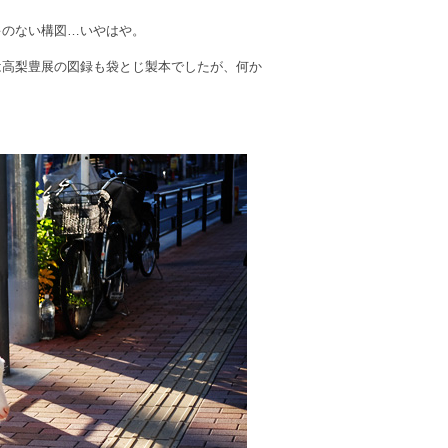
キのない構図…いやはや。
は高梨豊展の図録も袋とじ製本でしたが、何か