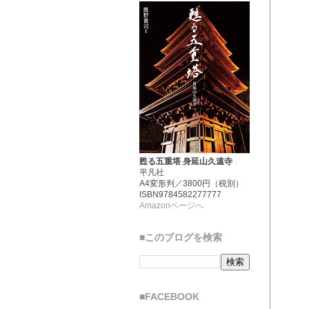
甦る五重塔 身延山久遠寺
平凡社
A4変形判／3800円（税別）
ISBN9784582277777
Amazonページへ
■このブログを検索
■FACEBOOK