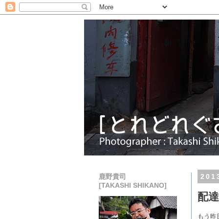
鹿野貴司
20
[TAKASHI SHIKANO]
配
もう昨