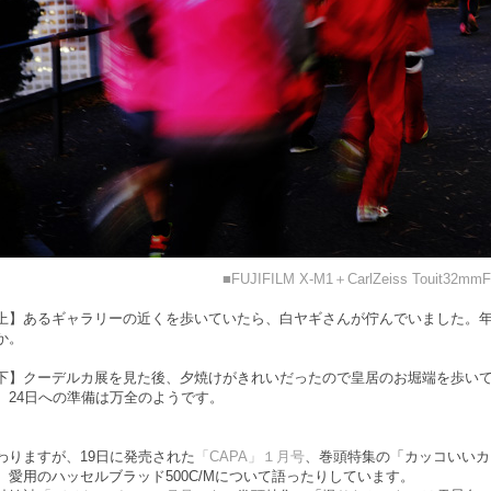
■FUJIFILM X-M1＋CarlZeiss Touit32mmF
上】あるギャラリーの近くを歩いていたら、白ヤギさんが佇んでいました。
か。
下】クーデルカ展を見た後、夕焼けがきれいだったので皇居のお堀端を歩い
。24日への準備は万全のようです。
わりますが、19日に発売された
「CAPA」１月号
、巻頭特集の「カッコいいカ
、愛用のハッセルブラッド500C/Mについて語ったりしています。