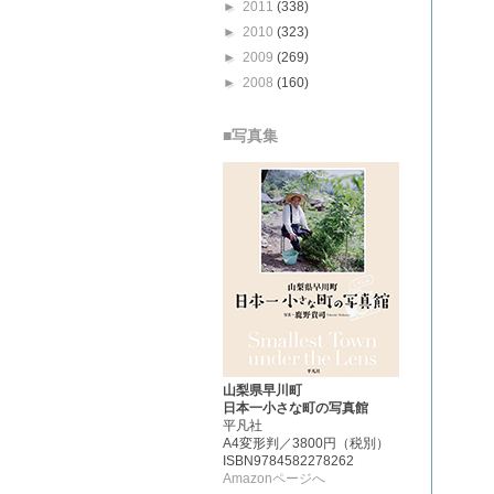
►
2011
(338)
►
2010
(323)
►
2009
(269)
►
2008
(160)
■写真集
山梨県早川町
日本一小さな町の写真館
平凡社
A4変形判／3800円（税別）
ISBN9784582278262
Amazonページへ