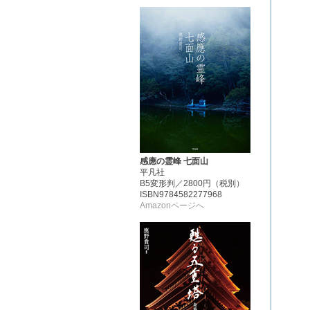
感應の霊峰 七面山
平凡社
B5変形判／2800円（税別）
ISBN9784582277968
Amazonページへ