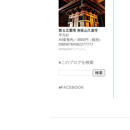
甦る五重塔 身延山久遠寺
平凡社
A4変形判／3800円（税別）
ISBN9784582277777
Amazonページへ
■このブログを検索
■FACEBOOK