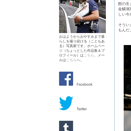
館の生
金鱗湖
しい今
そうい
もんだ
おはようからおやすみまで暮
らしを撮り続ける（こともあ
る）写真家です。ホームペー
ジ（ちょっとした作品集＆プ
ロフィール）は
こちら
、メー
ルは
こちら
へ。
Facebook
Twitter