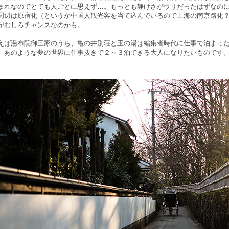
まれなのでとても人ごとに思えず…。もっとも静けさがウリだったはずなの
周辺は原宿化（というか中国人観光客を当て込んでいるので上海の南京路化
がむしろチャンスなのかも。
えば湯布院御三家のうち、亀の井別荘と玉の湯は編集者時代に仕事で泊まっ
。あのような夢の世界に仕事抜きで２～３泊できる大人になりたいものです