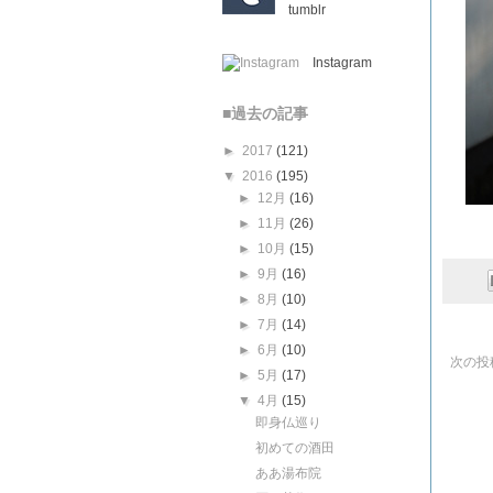
tumblr
Instagram
■過去の記事
►
2017
(121)
▼
2016
(195)
►
12月
(16)
►
11月
(26)
►
10月
(15)
►
9月
(16)
►
8月
(10)
►
7月
(14)
►
6月
(10)
次の投
►
5月
(17)
▼
4月
(15)
即身仏巡り
初めての酒田
ああ湯布院