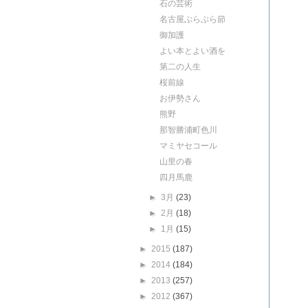
石の芸術
名古屋ぶらぶら節
御加護
よい本とよい酒を
第二の人生
桜前線
お伊勢さん
熊野
那智勝浦町色川
マミヤセコール
山里の春
四月馬鹿
►
3月
(23)
►
2月
(18)
►
1月
(15)
►
2015
(187)
►
2014
(184)
►
2013
(257)
►
2012
(367)