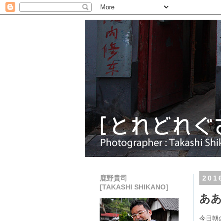
鹿野貴司
20
[TAKASHI SHIKANO]
あ
今日朝