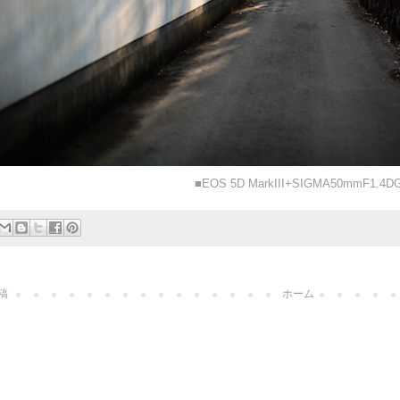
■EOS 5D MarkIII+SIGMA50mmF1.4D
稿
ホーム