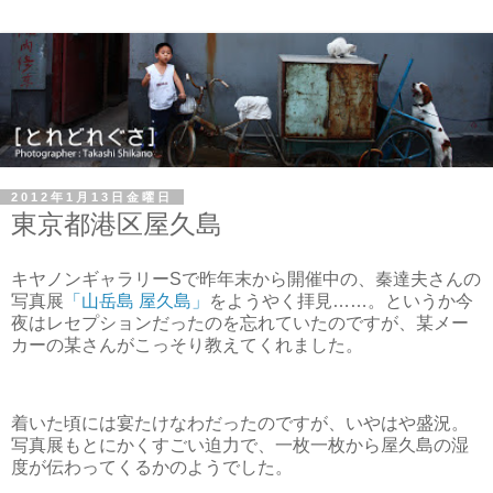
2012年1月13日金曜日
東京都港区屋久島
キヤノンギャラリーSで昨年末から開催中の、秦達夫さんの
写真展
「山岳島 屋久島」
をようやく拝見……。というか今
夜はレセプションだったのを忘れていたのですが、某メー
カーの某さんがこっそり教えてくれました。
着いた頃には宴たけなわだったのですが、いやはや盛況。
写真展もとにかくすごい迫力で、一枚一枚から屋久島の湿
度が伝わってくるかのようでした。