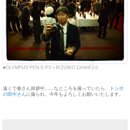
■OLYMPUS PEN E-P3＋M.ZUIKO 12mmF2.0
遠くで秦さん挨拶中……なところを撮っていたら、
トンボ
の田中さん
に撮られ。今年もよろしくお願いいたします。