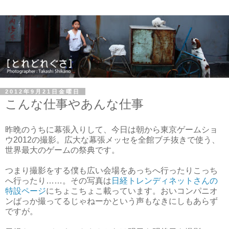
2012年9月21日金曜日
こんな仕事やあんな仕事
昨晩のうちに幕張入りして、今日は朝から東京ゲームショ
ウ2012の撮影。広大な幕張メッセを全館ブチ抜きで使う、
世界最大のゲームの祭典です。
つまり撮影をする僕も広い会場をあっちへ行ったりこっち
へ行ったり……。その写真は
日経トレンディネットさんの
特設ページ
にちょこちょこ載っています。おいコンパニオ
ンばっか撮ってるじゃねーかという声もなきにしもあらず
ですが。