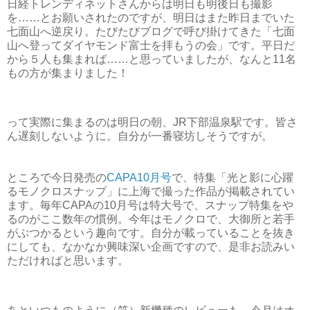
日経トレンディネットさんからは明日も明後日も撮影
を……とお願いされたのですが、明日はまた昨日までいた
七面山へ逆戻り。たびたびブログで呼び掛けてきた「七面
山へ登ってダイヤモンド富士を拝もうの会」です。平日だ
から５人も集まれば……と思っていましたが、なんと11名
もの方が集まりました！
って実際に集まるのは明日の朝、JR下部温泉駅です。皆さ
ん遅刻しないように。自分が一番寝坊しそうですが。
ところで今日発売の
CAPA10月号
で、特集「光と影に心躍
るモノクロスナップ」に上海で撮った作品が掲載されてい
ます。毎年CAPAの10月号は特大号で、スナップ特集をや
るのがここ数年の慣例。今年はモノクロで、大御所と若手
がぶつかるという趣向です。自分が載っていることを抜き
にしても、なかなか興味深い企画ですので、是非お読みい
ただければと思います。