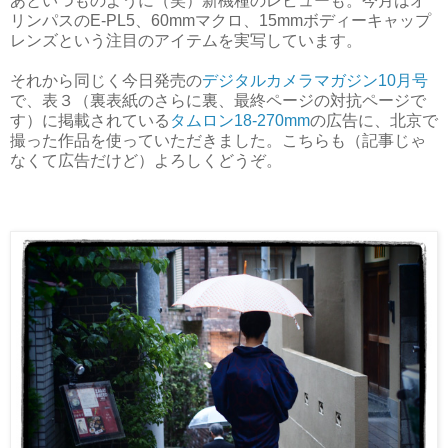
あといつものように（笑）新機種のレビューも。今月はオ
リンパスのE-PL5、60mmマクロ、15mmボディーキャップ
レンズという注目のアイテムを実写しています。
それから同じく今日発売の
デジタルカメラマガジン10月号
で、表３（裏表紙のさらに裏、最終ページの対抗ページで
す）に掲載されている
タムロン18-270mm
の広告に、北京で
撮った作品を使っていただきました。こちらも（記事じゃ
なくて広告だけど）よろしくどうぞ。