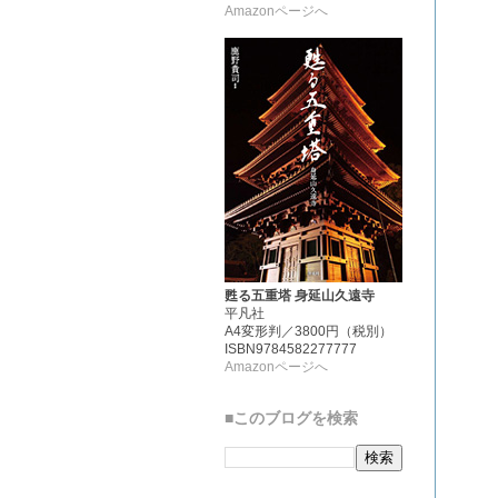
Amazonページへ
甦る五重塔 身延山久遠寺
平凡社
A4変形判／3800円（税別）
ISBN9784582277777
Amazonページへ
■このブログを検索