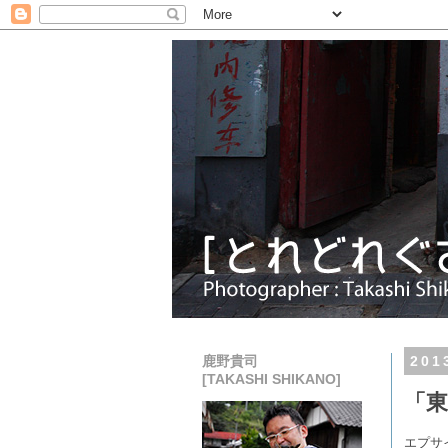
鹿野貴司
20
[TAKASHI SHIKANO]
「東
エプサ