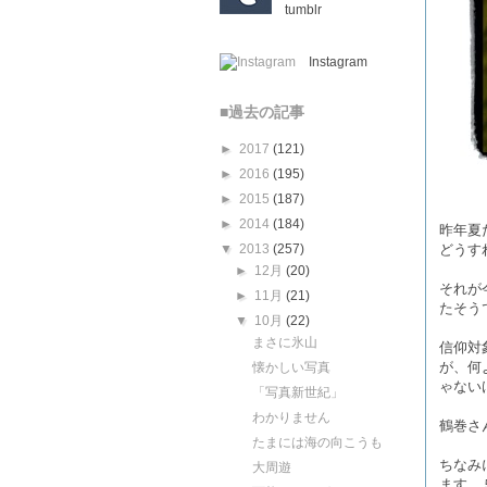
tumblr
Instagram
■過去の記事
►
2017
(121)
►
2016
(195)
►
2015
(187)
►
2014
(184)
昨年夏
どうす
▼
2013
(257)
►
12月
(20)
それが
►
11月
(21)
たそう
▼
10月
(22)
まさに氷山
信仰対
が、何
懐かしい写真
ゃない
「写真新世紀」
わかりません
鶴巻さ
たまには海の向こうも
ちなみ
大周遊
ます。