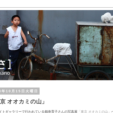
13年10月15日火曜日
京 オオカミの山」
イトギャラリーで行われている鶴巻育子さんの写真展
「東京 オオカミの山」