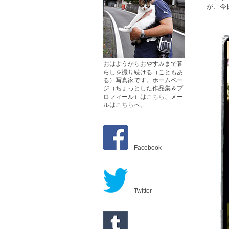
が、今
おはようからおやすみまで暮
らしを撮り続ける（こともあ
る）写真家です。ホームペー
ジ（ちょっとした作品集＆プ
ロフィール）は
こちら
、メー
ルは
こちら
へ。
Facebook
Twitter