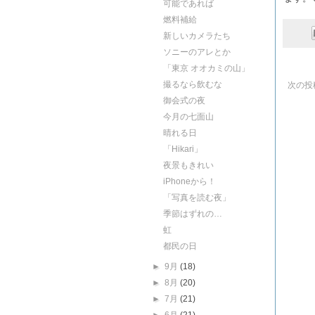
可能であれば
燃料補給
新しいカメラたち
ソニーのアレとか
「東京 オオカミの山」
撮るなら飲むな
次の投
御会式の夜
今月の七面山
晴れる日
「Hikari」
夜景もきれい
iPhoneから！
「写真を読む夜」
季節はずれの…
虹
都民の日
►
9月
(18)
►
8月
(20)
►
7月
(21)