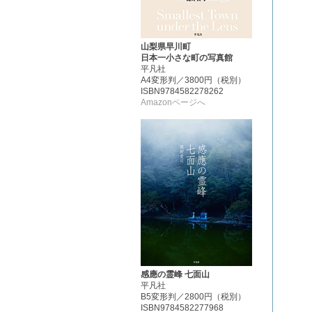
山梨県早川町
日本一小さな町の写真館
平凡社
A4変形判／3800円（税別）
ISBN9784582278262
Amazonページへ
感應の霊峰 七面山
平凡社
B5変形判／2800円（税別）
ISBN9784582277968