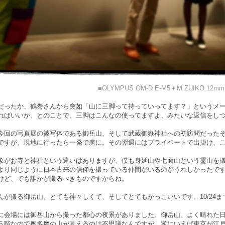
■OLYMPUS OM-D E-M5＋M.ZUIKO 12mm
だったか、鶴巻さんから突如「山に三脚って持っていってます？」というメ
ればいいか、とのことで、三脚はこんなの使ってますよ、みたいな返信をし
今回の写真展の被写体である御岳山、そして武蔵御嶽神社への初訪問だった
ですが、現地に行ったら一発で虜に。その翌週にはプライベートで出掛け、
象がお寺と神社という違いはありますが、僕も身延山や七面山という霊山を
より同じように日本古来の信仰を撮っている仲間がいるのがうれしかったで
けど、でも誰かが撮るべきものですからね。
んが撮る御岳山、とても神々しくて、そしてとてもかっこいいです。10/24
に会場には御岳山から撮った都心の夜景がありました。御岳山、よく晴れた日
５階なので奥多摩の山が見えるのは不思議なんですが、逆にいえば東京が江