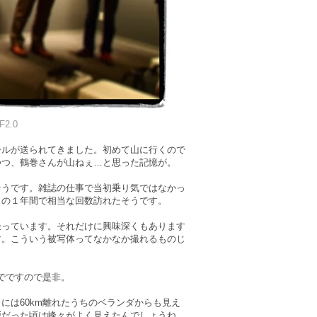
F2.0
ールが送られてきました。初めて山に行くので
つつ、鶴巻さんが山ねぇ…と思った記憶が。
そうです。雑誌の仕事で当初乗り気ではなかっ
この１年間で相当な回数訪れたそうです。
撮っています。それだけに興味深くもあります
す。こういう被写体ってなかなか撮れるものじ
までですので是非。
には60km離れたうちのベランダからも見え
戸だった頃は峰々がよく見えたんでしょうね。