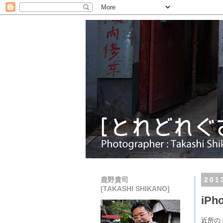
鹿野貴司
20
[TAKASHI SHIKANO]
iP
近所の