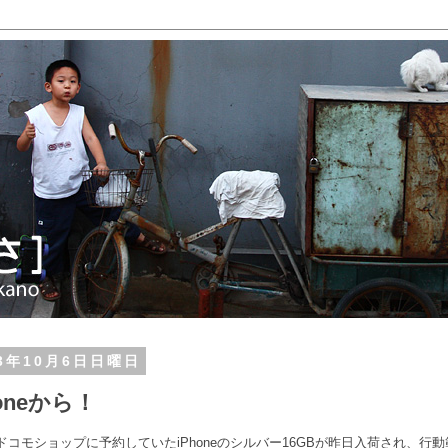
13年10月6日日曜日
honeから！
ドコモショップに予約していたiPhoneのシルバー16GBが昨日入荷され、