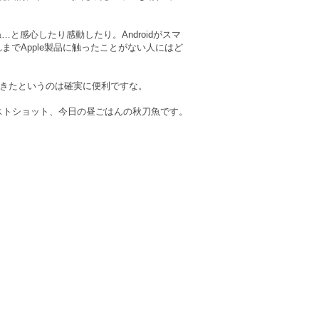
と感心したり感動したり。Androidがスマ
までApple製品に触ったことがない人にはど
にできたというのは確実に便利ですな。
ァーストショット、今日の昼ごはんの秋刀魚です。