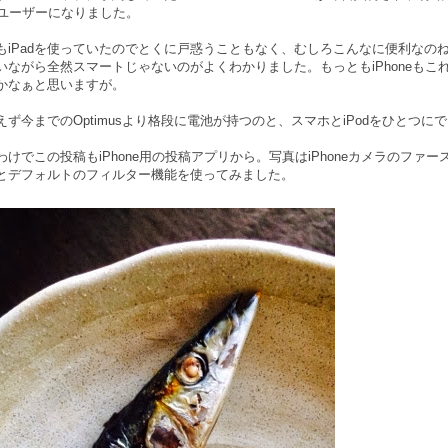
neユーザーになりました。
もiPadを使っていたのでとくに戸惑うこともなく、むしろこんなに便利なのね…
いながら全然スマートじゃないのがよくわかりました。もっともiPhoneもこれ
かなぁと思いますが。
えず今までのOptimusより格段に電池が持つのと、スマホとiPodをひとつ
わけでこの投稿もiPhone用の投稿アプリから。写真はiPhoneカメラのフ
とデフォルトのフィルター機能を使ってみました。