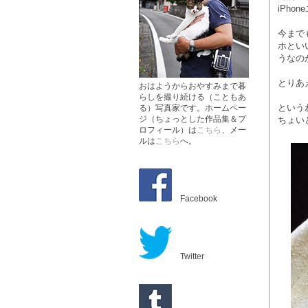
iPho
今まで
ホとい
うなの
とりあ
おはようからおやすみまで暮
らしを撮り続ける（こともあ
という
る）写真家です。ホームペー
ジ（ちょっとした作品集＆プ
ちょい
ロフィール）は
こちら
、メー
ルは
こちら
へ。
Facebook
Twitter