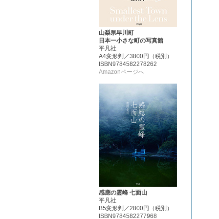
山梨県早川町
日本一小さな町の写真館
平凡社
A4変形判／3800円（税別）
ISBN9784582278262
Amazonページへ
感應の霊峰 七面山
平凡社
B5変形判／2800円（税別）
ISBN9784582277968