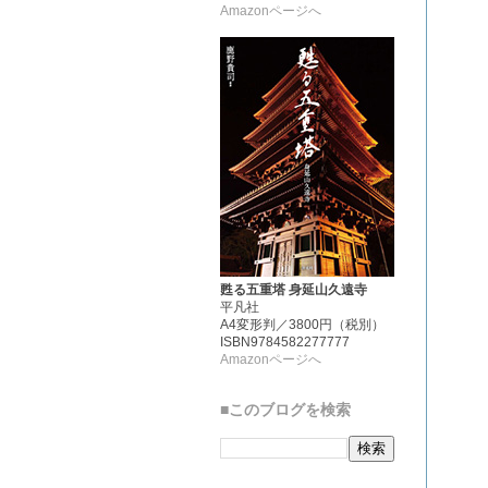
Amazonページへ
甦る五重塔 身延山久遠寺
平凡社
A4変形判／3800円（税別）
ISBN9784582277777
Amazonページへ
■このブログを検索