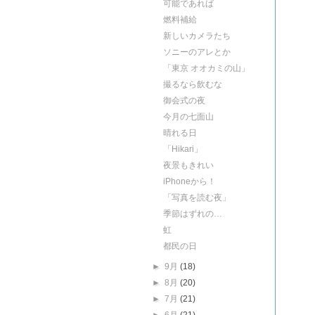
可能であれば
燃料補給
新しいカメラたち
ソニーのアレとか
「東京 オオカミの山」
撮るなら飲むな
御会式の夜
今月の七面山
晴れる日
「Hikari」
夜景もきれい
iPhoneから！
「写真を読む夜」
季節はずれの…
虹
都民の日
►
9月
(18)
►
8月
(20)
►
7月
(21)