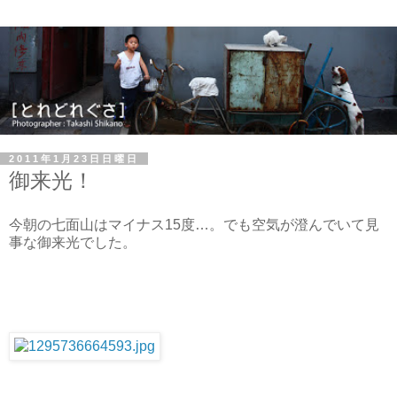
2011年1月23日日曜日
御来光！
今朝の七面山はマイナス15度…。でも空気が澄んでいて見
事な御来光でした。