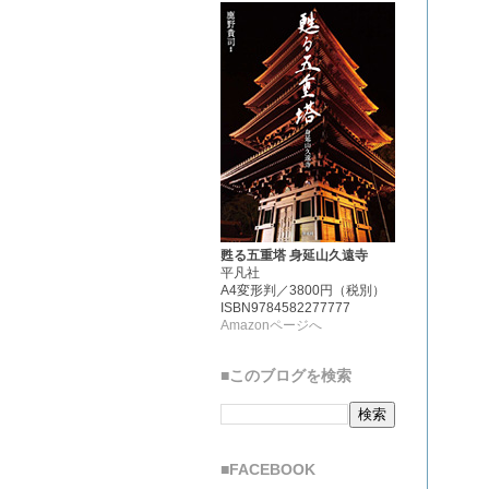
甦る五重塔 身延山久遠寺
平凡社
A4変形判／3800円（税別）
ISBN9784582277777
Amazonページへ
■このブログを検索
■FACEBOOK