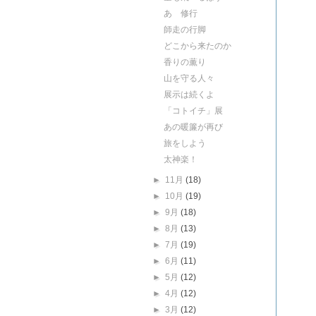
あゝ修行
師走の行脚
どこから来たのか
香りの薫り
山を守る人々
展示は続くよ
「コトイチ」展
あの暖簾が再び
旅をしよう
太神楽！
►
11月
(18)
►
10月
(19)
►
9月
(18)
►
8月
(13)
►
7月
(19)
►
6月
(11)
►
5月
(12)
►
4月
(12)
►
3月
(12)