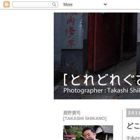
鹿野貴司
20
[TAKASHI SHIKANO]
ど
子供の