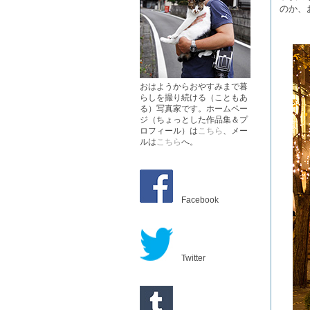
のか、
おはようからおやすみまで暮
らしを撮り続ける（こともあ
る）写真家です。ホームペー
ジ（ちょっとした作品集＆プ
ロフィール）は
こちら
、メー
ルは
こちら
へ。
Facebook
Twitter