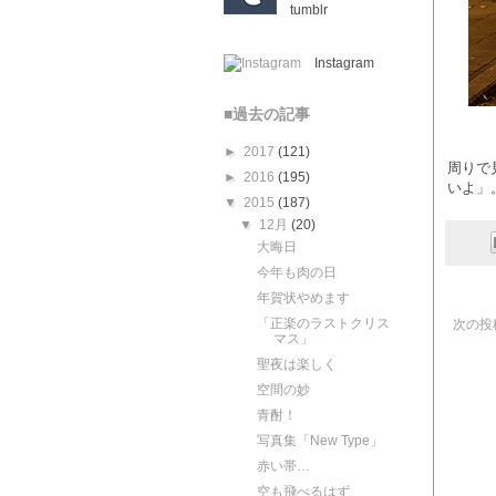
tumblr
Instagram
■過去の記事
►
2017
(121)
周りで
►
2016
(195)
いよ」
▼
2015
(187)
▼
12月
(20)
大晦日
今年も肉の日
年賀状やめます
「正楽のラストクリス
次の投
マス」
聖夜は楽しく
空間の妙
青酎！
写真集「New Type」
赤い帯…
空も飛べるはず