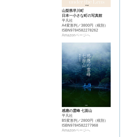
山梨県早川町
日本一小さな町の写真館
平凡社
A4変形判／3800円（税別）
ISBN9784582278262
Amazonページへ
感應の霊峰 七面山
平凡社
B5変形判／2800円（税別）
ISBN9784582277968
Amazonページへ