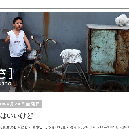
09年4月24日金曜日
気はいいけど
写真展のＤＭに使う素材……つまり写真とタイトルをギャラリー担当者へ送