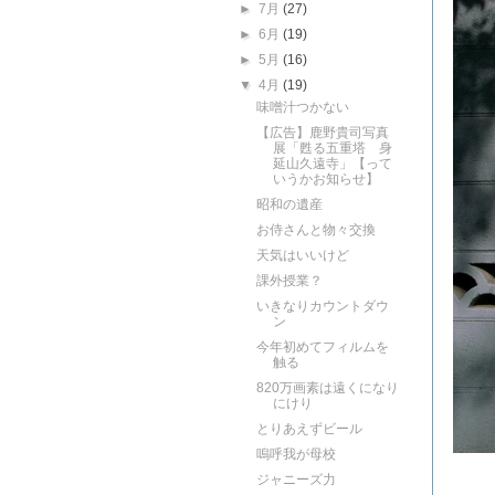
►
7月
(27)
►
6月
(19)
►
5月
(16)
▼
4月
(19)
味噌汁つかない
【広告】鹿野貴司写真
展「甦る五重塔 身
延山久遠寺」【って
いうかお知らせ】
昭和の遺産
お侍さんと物々交換
天気はいいけど
課外授業？
いきなりカウントダウ
ン
今年初めてフィルムを
触る
820万画素は遠くになり
にけり
とりあえずビール
嗚呼我が母校
ジャニーズ力