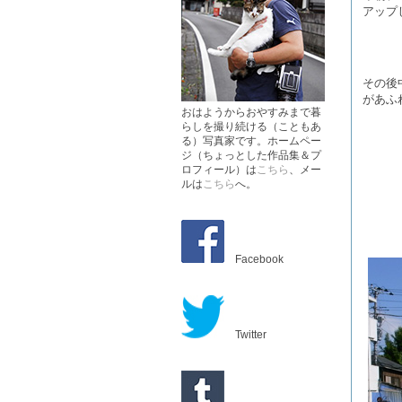
アップ
その後
があふ
おはようからおやすみまで暮
らしを撮り続ける（こともあ
る）写真家です。ホームペー
ジ（ちょっとした作品集＆プ
ロフィール）は
こちら
、メー
ルは
こちら
へ。
Facebook
Twitter