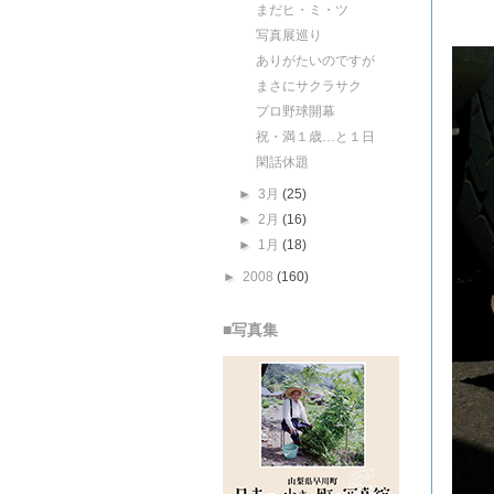
まだヒ・ミ・ツ
写真展巡り
ありがたいのですが
まさにサクラサク
プロ野球開幕
祝・満１歳…と１日
閑話休題
►
3月
(25)
►
2月
(16)
►
1月
(18)
►
2008
(160)
■写真集