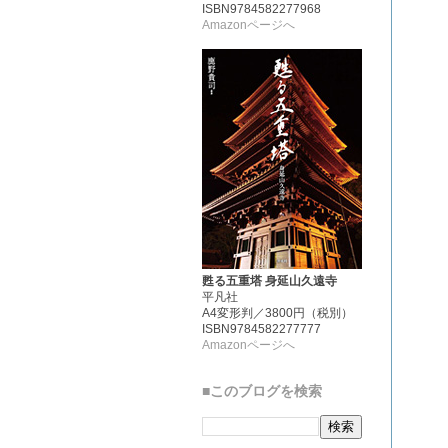
ISBN9784582277968
Amazonページへ
甦る五重塔 身延山久遠寺
平凡社
A4変形判／3800円（税別）
ISBN9784582277777
Amazonページへ
■このブログを検索