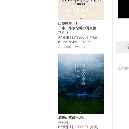
山梨県早川町
日本一小さな町の写真館
平凡社
A4変形判／3800円（税別）
ISBN9784582278262
Amazonページへ
次の投
感應の霊峰 七面山
平凡社
B5変形判／2800円（税別）