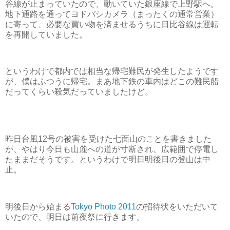
谷線が止まっていたので、動いていた銀座線で上野駅へ。
地下通路を通ってヨドバシカメラ（まったくの通常営業）
に寄って、必要な買い物を済ませるうちに日比谷線は運転
を再開していました。
というわけで都内では相当な帰宅難民が発生したようです
が、僕はふつうに帰宅。まあ地下鉄の車内はどこの難民船
だってくらい殺気だっていましたけど。
昨日台風12号の被害を受けた七面山のことを書きました
が、やはり今日も山麓への道が寸断され、広範囲で停電し
たままだそうです。というわけで明日明後日の登山は中
止。
明後日から始まる
Tokyo Photo 2011
の招待状をいただいて
いたので、明日は前夜祭に行きます。