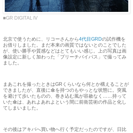
■GR DIGITAL IV
北京で使うために、リコーさんから
4代目GRD
の試作機を
お借りしました。まだ本来の画質ではないとのことでした
が、使い勝手や質感などはとてもいい感じ。上の写真は画
像設定に新しく加わった「ブリーチバイパス」で撮ってみ
ました。
まあこれを撮ったときはGRくらいなら何とか構えることが
できましたが、直後に傘を持つのもやっとな状態に。突風
を避けて歩いたものの、巻き込む風が容赦なく……持って
いた傘は、あれよあれよという間に前衛芸術の作品と化し
てしまいました。
その後はアキバへ買い物へ行く予定だったのですが、日比