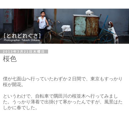
2013年3月21日木曜日
桜色
僕が七面山へ行っていたわずか２日間で、東京もすっかり
桜が開花。
というわけで、自転車で隅田川の桜並木へ行ってみまし
た。うっかり薄着で出掛けて寒かったんですが、風景はた
しかに春でした。