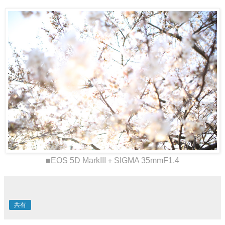
■EOS 5D MarkIII＋SIGMA 35mmF1.4
共有