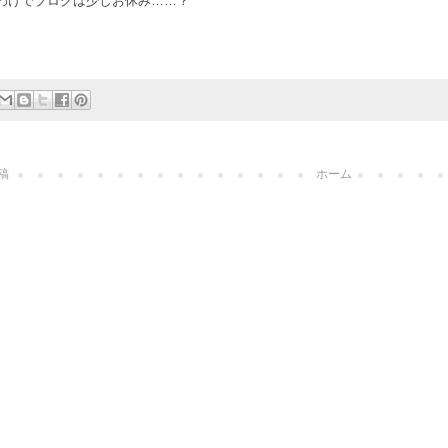
わけでブログは少しお休み……？
稿
ホーム