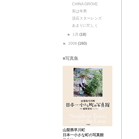
CHINA GROVE
実は年男
流石スターレンズ
あまりに忙しく
►
1月
(18)
►
2008
(160)
■写真集
山梨県早川町
日本一小さな町の写真館