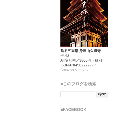
甦る五重塔 身延山久遠寺
平凡社
A4変形判／3800円（税別）
ISBN9784582277777
Amazonページへ
■このブログを検索
■FACEBOOK