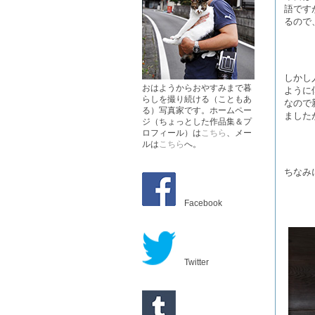
語です
るので
しかし
おはようからおやすみまで暮
ように
らしを撮り続ける（こともあ
なので
る）写真家です。ホームペー
ました
ジ（ちょっとした作品集＆プ
ロフィール）は
こちら
、メー
ルは
こちら
へ。
ちなみ
Facebook
Twitter