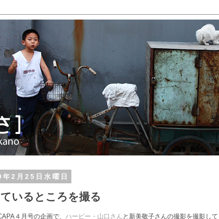
09年2月25日水曜日
っているところを撮る
CAPA４月号の企画で、
ハービー・山口さん
と新美敬子さんの撮影を撮影して