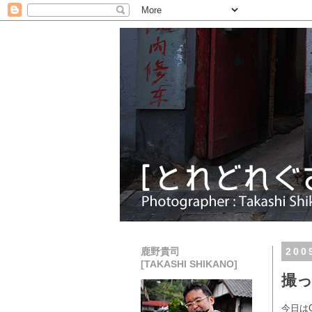
鹿野貴司
20
[TAKASHI SHIKANO]
撮
今日は