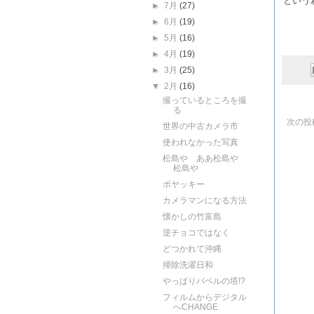
という
►
7月
(27)
►
6月
(19)
►
5月
(16)
►
4月
(19)
►
3月
(25)
▼
2月
(16)
撮っているところを撮
る
次の投
世界の中古カメラ市
使われなかった写真
松島や ああ松島や
松島や
ボヤッキー
カメラマンになる方法
懐かしの竹富島
逆チョコではなく
どつかれて沖縄
掃除洗濯日和
やっぱりバベルの塔!?
フィルムからデジタル
へCHANGE