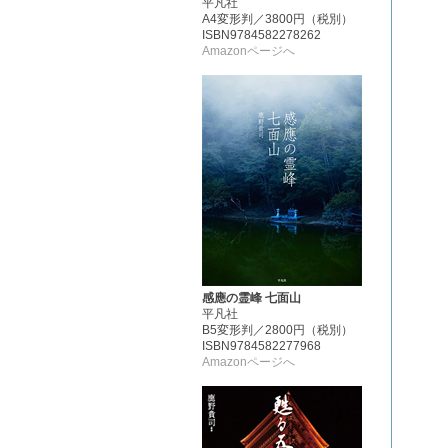
平凡社
A4変形判／3800円（税別）
ISBN9784582278262
Amazonページへ
感應の霊峰 七面山
平凡社
B5変形判／2800円（税別）
ISBN9784582277968
Amazonページへ