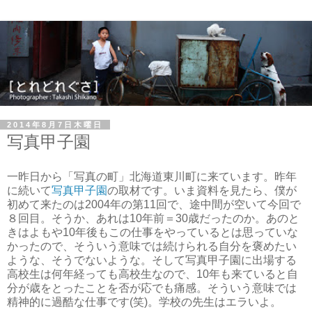
2014年8月7日木曜日
写真甲子園
一昨日から「写真の町」北海道東川町に来ています。昨年
に続いて
写真甲子園
の取材です。いま資料を見たら、僕が
初めて来たのは2004年の第11回で、途中間が空いて今回で
８回目。そうか、あれは10年前＝30歳だったのか。あのと
きはよもや10年後もこの仕事をやっているとは思っていな
かったので、そういう意味では続けられる自分を褒めたい
ような、そうでないような。そして写真甲子園に出場する
高校生は何年経っても高校生なので、10年も来ていると自
分が歳をとったことを否が応でも痛感。そういう意味では
精神的に過酷な仕事です(笑)。学校の先生はエラいよ。