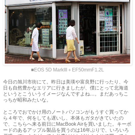
■EOS 5D MarkIII＋EF50mmF1.2L
今日の旭川市街にて。昨日は美瑛や富良野に行ったり、今
日も自然豊かなエリアに行きましたが、僕にとって北海道
というとこういうイメージなんですよね…。まだあっちこ
っちが昭和みたいな。
ところでおでかけ用のノートパソコンがもうすぐ買ってか
ら４年で、何をしても遅いし、本体もガタがきていたの
で、こちらへ来る前日にMacBook Airを買いました。キーボ
ードのあるアップル製品を買うのは16年ぶりで、いろいろ