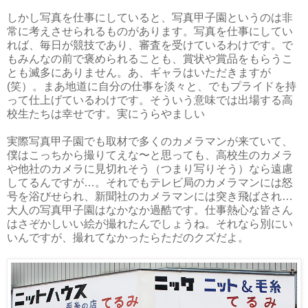
しかし写真を仕事にしていると、写真甲子園というのは非
常に考えさせられるものがあります。写真を仕事にしてい
れば、毎日が競技であり、審査を受けているわけです。で
もみんなの前で褒められることも、賞状や賞品をもらうこ
とも滅多にありません。あ、ギャラはいただきますが
(笑）。まあ地道に自分の仕事を淡々と、でもプライドを持
って仕上げているわけです。そういう意味では出場する高
校生たちは幸せです。実にうらやましい
実際写真甲子園でも取材で多くのカメラマンが来ていて、
僕はこっちから撮りてえな〜と思っても、高校生のカメラ
や他社のカメラに見切れそう（つまり写りそう）なら遠慮
してるんですが…。それでもテレビ局のカメラマンには怒
号を浴びせられ、新聞社のカメラマンには突き飛ばされ…
大人の写真甲子園はなかなか過酷です。仕事熱心な皆さん
はさぞかしいい絵が撮れたんでしょうね。それなら別にい
いんですが、撮れてなかったらただのクズだよ。