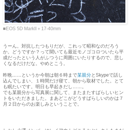
■EOS 5D MarkII＋17-40mm
うーん。対抗したつもりだが、これって昭和なのだろう
か。どうですか？って聞いても最近モノゴコロついたら平
成だったという人がふつうに周囲にいたりするので、悲し
くなるだけだな。やめとこう。
昨晩……というか今朝は朝６時まで
某親分
とSkypeで話し
込んでしまい、１時間だけ寝て、朝から取材でした。とて
も眠たいです。明日も早起きだし……。
でも某親分から写真展に関して、またまたすばらしいヒン
トをいただきました。まあどこがどうすばらしいのかは７
月２日からのお楽しみということで。