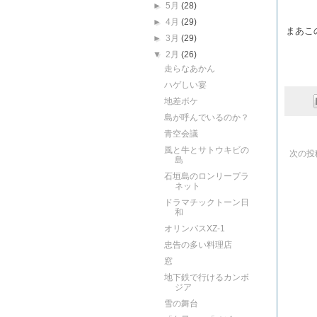
►
5月
(28)
►
4月
(29)
まあこ
►
3月
(29)
▼
2月
(26)
走らなあかん
ハゲしい宴
地差ボケ
島が呼んでいるのか？
青空会議
風と牛とサトウキビの
次の投
島
石垣島のロンリープラ
ネット
ドラマチックトーン日
和
オリンパスXZ-1
忠告の多い料理店
窓
地下鉄で行けるカンボ
ジア
雪の舞台