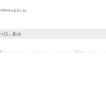
の35mmもあるしね。
稿
ホーム