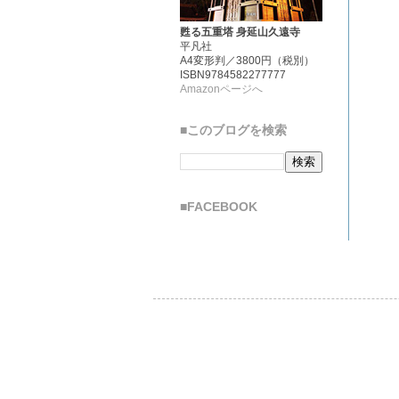
甦る五重塔 身延山久遠寺
平凡社
A4変形判／3800円（税別）
ISBN9784582277777
Amazonページへ
■このブログを検索
■FACEBOOK