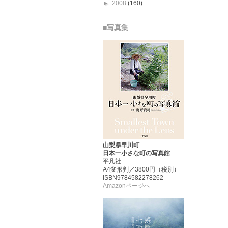
►
2008
(160)
■写真集
山梨県早川町
日本一小さな町の写真館
平凡社
A4変形判／3800円（税別）
ISBN9784582278262
Amazonページへ