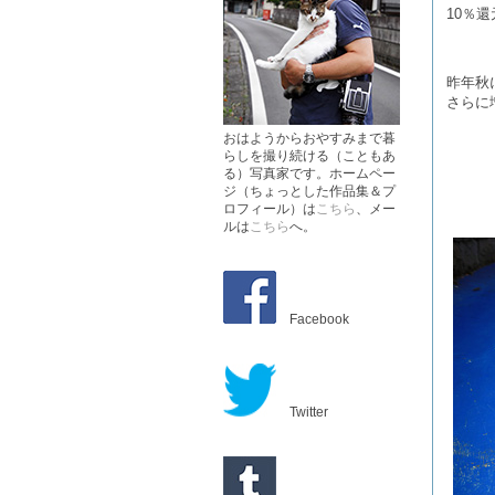
10％
昨年秋
さらに
おはようからおやすみまで暮
らしを撮り続ける（こともあ
る）写真家です。ホームペー
ジ（ちょっとした作品集＆プ
ロフィール）は
こちら
、メー
ルは
こちら
へ。
Facebook
Twitter