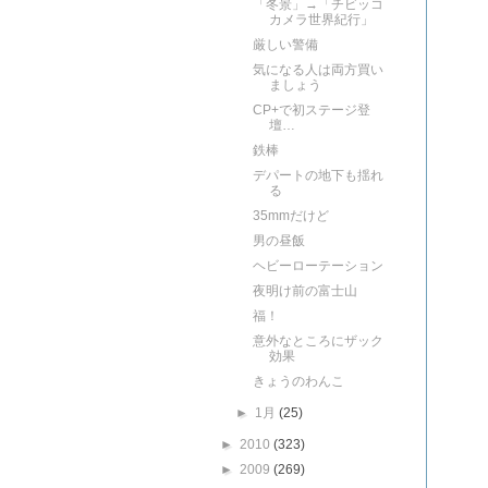
「冬景」→「チビッコ
カメラ世界紀行」
厳しい警備
気になる人は両方買い
ましょう
CP+で初ステージ登
壇…
鉄棒
デパートの地下も揺れ
る
35mmだけど
男の昼飯
ヘビーローテーション
夜明け前の富士山
福！
意外なところにザック
効果
きょうのわんこ
►
1月
(25)
►
2010
(323)
►
2009
(269)