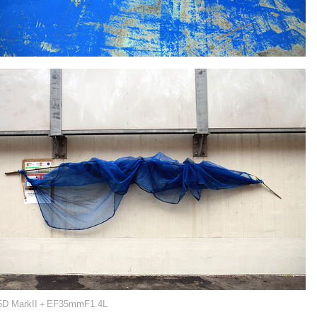
5D MarkII＋EF35mmF1.4L