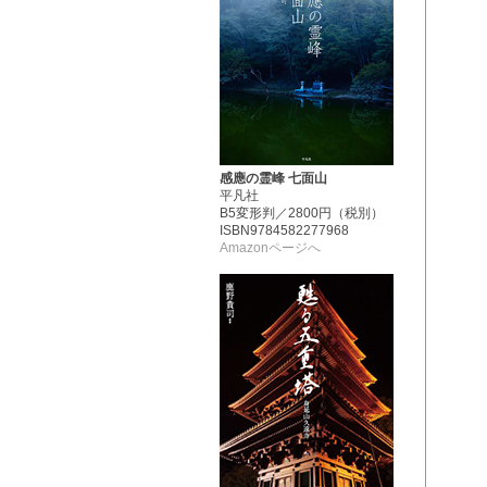
感應の霊峰 七面山
平凡社
B5変形判／2800円（税別）
ISBN9784582277968
Amazonページへ