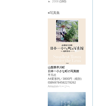
►
2008
(160)
■写真集
山梨県早川町
日本一小さな町の写真館
平凡社
A4変形判／3800円（税別）
ISBN9784582278262
Amazonページへ