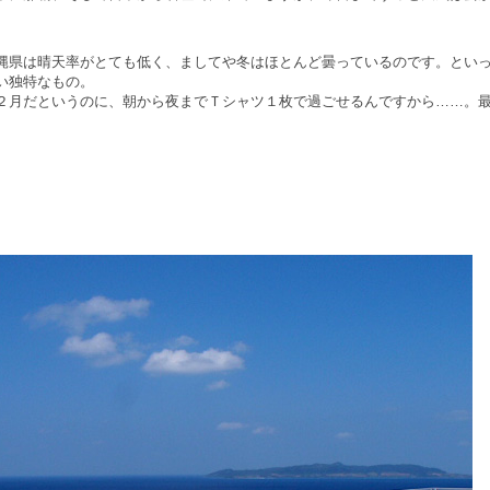
縄県は晴天率がとても低く、ましてや冬はほとんど曇っているのです。とい
い独特なもの。
２月だというのに、朝から夜までＴシャツ１枚で過ごせるんですから……。最