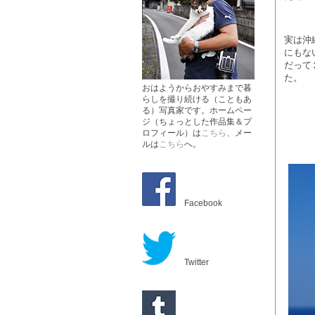
実は沖
にもな
だって
た。
おはようからおやすみまで暮
らしを撮り続ける（こともあ
る）写真家です。ホームペー
ジ（ちょっとした作品集＆プ
ロフィール）は
こちら
、メー
ルは
こちら
へ。
Facebook
Twitter