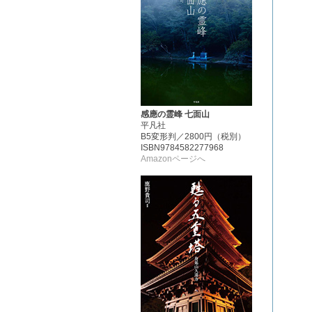
感應の霊峰 七面山
平凡社
B5変形判／2800円（税別）
ISBN9784582277968
Amazonページへ