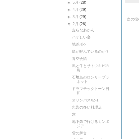
►
5月
(28)
►
4月
(29)
►
3月
(29)
次の投
▼
2月
(26)
走らなあかん
ハゲしい宴
地差ボケ
島が呼んでいるのか？
青空会議
風と牛とサトウキビの
島
石垣島のロンリープラ
ネット
ドラマチックトーン日
和
オリンパスXZ-1
忠告の多い料理店
窓
地下鉄で行けるカンボ
ジア
雪の舞台