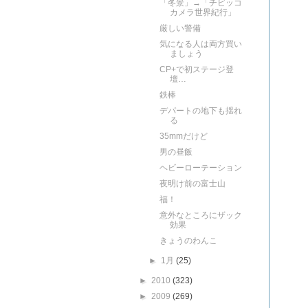
「冬景」→「チビッコ
カメラ世界紀行」
厳しい警備
気になる人は両方買い
ましょう
CP+で初ステージ登
壇…
鉄棒
デパートの地下も揺れ
る
35mmだけど
男の昼飯
ヘビーローテーション
夜明け前の富士山
福！
意外なところにザック
効果
きょうのわんこ
►
1月
(25)
►
2010
(323)
►
2009
(269)