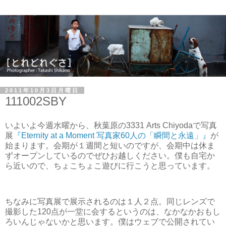
2011年10月3日月曜日
111002SBY
いよいよ今週水曜から、秋葉原の3331 Arts Chiyodaで写真
展
『Eternity at a Moment 写真家60人の「瞬間と永遠」』
が
始まります。会期が１週間と短いのですが、会期中は休ま
ずオープンしているのでぜひお越しください。僕も自宅か
ら近いので、ちょこちょこ遊びに行こうと思っています。
ちなみに写真展で展示されるのは１人２点。同じレンズで
撮影した120点が一堂に会するというのは、なかなかおもし
ろいんじゃないかと思います。僕はウェブで公開されてい