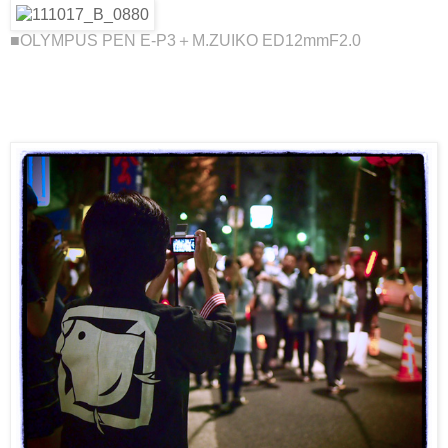
■OLYMPUS PEN E-P3＋M.ZUIKO ED12mmF2.0