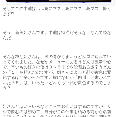
そしてこの半纏は……鳥にマス、鳥にマス、鳥マス、撮り
ます!?
そう、新美姐さんです。半纏は特注だそうな。なんて粋な
んだ！
そんな粋な姐さんは、酒の肴がうまいうどん屋に連れてい
ってくれました。なぜかメニューにあるうどんは激辛中心
で、辛いもの好きの僕は０～５まで６段階ある激辛うどん
の「１」を頼んだのですが、姐さんによると顔が紫色に変
色するほど辛かったです。横になぜか「四川」と書かれて
いた「５」は、いったいどれくらい顔が変色するのでしょ
う？
姐さんとはいろいろなところでお会いはするのですが、サ
シで飲むのは初めて。自分がこの仕事を始める前から名前
を知っている方と、飲んだり食ったりしながら話を聞ける