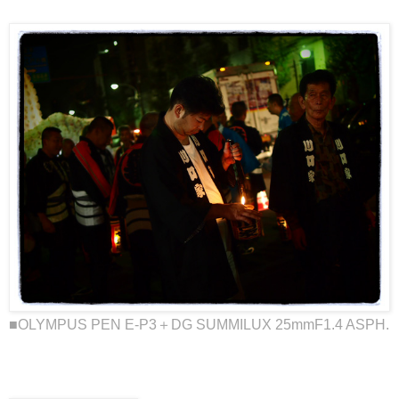
■OLYMPUS PEN E-P3＋DG SUMMILUX 25mmF1.4 ASPH.