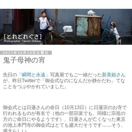
2011年10月18日火曜日
鬼子母神の宵
先日の
「瞬間と永遠」
写真展でもご一緒だった
新美姐さん
が、昨日Twitterで「御会式なのになんだか静かだわ」てな
ことをつぶやかれていました。
御会式とは日蓮さんの命日（10月13日）に日蓮宗のお寺で
行われるものが有名で（他の一部宗派でも、同様に宗祖の
方のご命日にやるようです）、日蓮さんが亡くなった東京
の池上本門寺の御会式はとても盛大だそうです……そう、
盛大らしい。