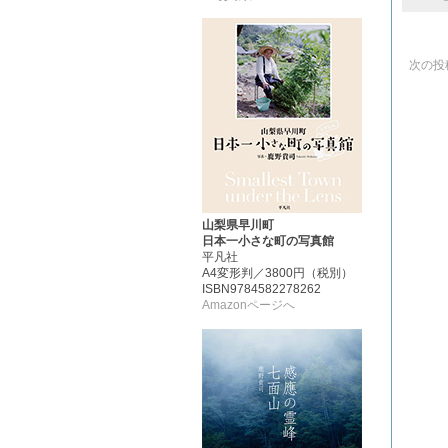
次の投
山梨県早川町
日本一小さな町の写真館
平凡社
A4変形判／3800円（税別）
ISBN9784582278262
Amazonページへ