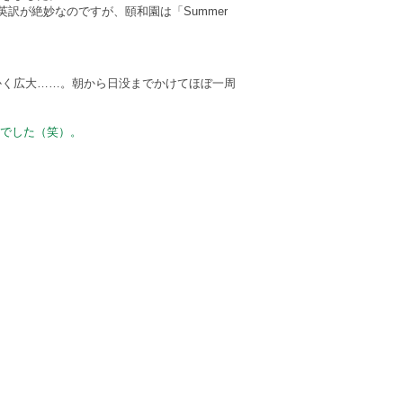
en」と英訳が絶妙なのですが、頤和園は「Summer
かく広大……。朝から日没までかけてほぼ一周
んでした（笑）。