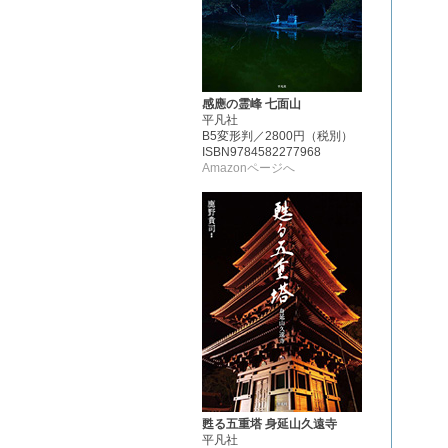
感應の霊峰 七面山
平凡社
B5変形判／2800円（税別）
ISBN9784582277968
Amazonページへ
甦る五重塔 身延山久遠寺
平凡社