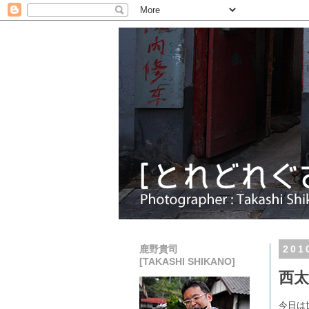
鹿野貴司
20
[TAKASHI SHIKANO]
西
今日は