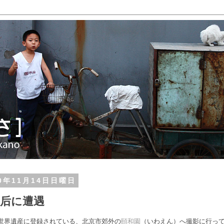
10年11月14日日曜日
太后に遭遇
世界遺産に登録されている、北京市郊外の
頤和園
（いわえん）へ撮影に行っ