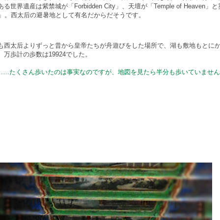
る世界遺産は紫禁城が「Forbidden City」、天壇が「Temple of Heav
ace」。西太后の避暑地として有名だからだそうです。
も西太后よりずっと昔から皇帝たちが舟遊びをした場所で、湖も敷地もとに
、万歩計の歩数は19924でした。
……たくさん歩いたのは事実なのですが、地図を見たら半分も歩いていませ