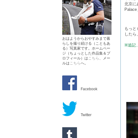
北京にあ
Pal
もっと
したら
おはようからおやすみまで暮
らしを撮り続ける（こともあ
※追記
る）写真家です。ホームペー
ジ（ちょっとした作品集＆プ
ロフィール）は
こちら
、メー
ルは
こちら
へ。
Facebook
Twitter