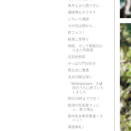
来月もまた懲りずに…
脳味噌もキラキラ
いろいろ感謝
その日は朝から…
鉄フェス！
銀座に里帰り
帰国、そして明後日か
らまた写真展
北京的色彩
やっぱり門が好き
西太后に遭遇
北京の闇は深い
「Beijingscape」大盛
況のうちに終了いた
しました
明日15時までです！
怒濤の写真展ラッシ
ュ・第３弾は
家内安全商売繁盛！ヨ
ーッ！
満員御礼！