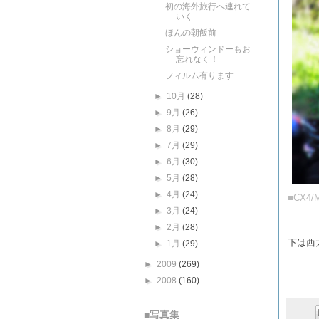
初の海外旅行へ連れて
いく
ほんの朝飯前
ショーウィンドーもお
忘れなく！
フィルム有ります
►
10月
(28)
►
9月
(26)
►
8月
(29)
►
7月
(29)
►
6月
(30)
►
5月
(28)
►
4月
(24)
■CX4/Mi
►
3月
(24)
►
2月
(28)
下は西
►
1月
(29)
►
2009
(269)
►
2008
(160)
■写真集