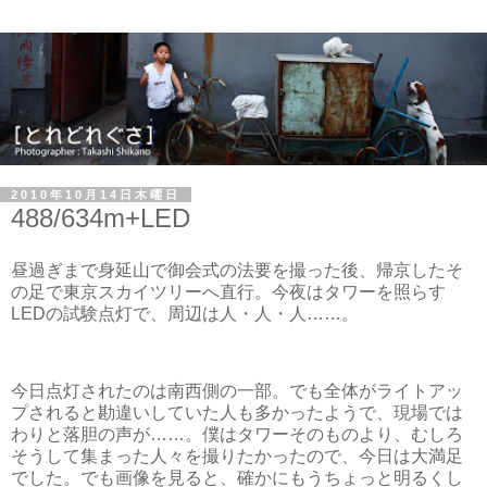
2010年10月14日木曜日
488/634m+LED
昼過ぎまで身延山で御会式の法要を撮った後、帰京したそ
の足で東京スカイツリーへ直行。今夜はタワーを照らす
LEDの試験点灯で、周辺は人・人・人……。
今日点灯されたのは南西側の一部。でも全体がライトアッ
プされると勘違いしていた人も多かったようで、現場では
わりと落胆の声が……。僕はタワーそのものより、むしろ
そうして集まった人々を撮りたかったので、今日は大満足
でした。でも画像を見ると、確かにもうちょっと明るくし