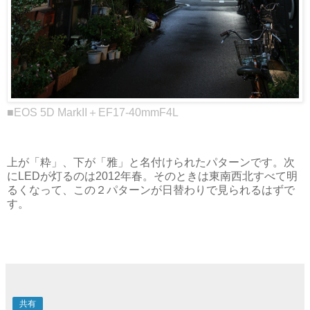
■EOS 5D MarkII＋EF17-40mmF4L
上が「粋」、下が「雅」と名付けられたパターンです。次
にLEDが灯るのは2012年春。そのときは東南西北すべて明
るくなって、この２パターンが日替わりで見られるはずで
す。
共有