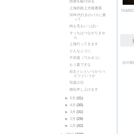
西塘を駆け回る
上海的路上犬猫遭遇
TAMRO
30年代行きのバスに乗
って
肉も毛もいっぱい
そっちはつながりませ
ん
上海行ってきます
どんなふうに
不良猫（ワルネコ）
次の投
もう夏ですな
自主トレというかリハ
ビリというか
写真の日
御礼申し上げます
►
5月
(31)
►
4月
(30)
►
3月
(31)
►
2月
(29)
►
1月
(32)