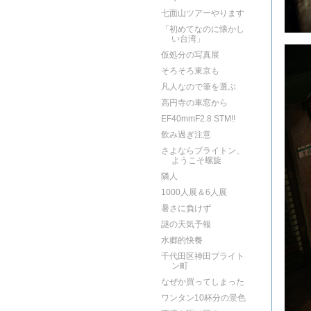
七面山ツアーやります
「初めてなのに懐かし
い台湾」
仮処分の写真展
そろそろ東京も
凡人なので筆を選ぶ
高円寺の車窓から
EF40mmF2.8 STM!!
飲み過ぎ注意
さよならブライトン、
ようこそ螺旋
隣人
1000人展＆6人展
暑さに負けず
謎の天気予報
水郷的快餐
千代田区神田ブライト
ン町
なぜか買ってしまった
ワンタン10杯分の景色