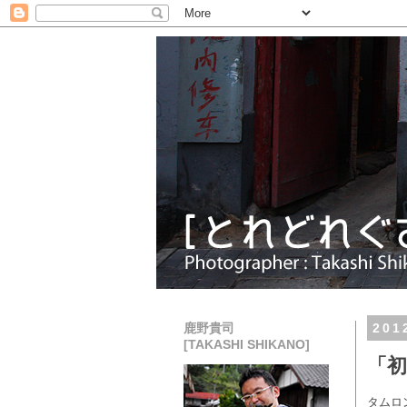
鹿野貴司
20
[TAKASHI SHIKANO]
「
タムロ