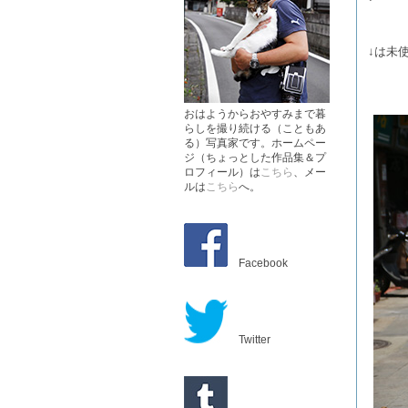
↓は未
おはようからおやすみまで暮
らしを撮り続ける（こともあ
る）写真家です。ホームペー
ジ（ちょっとした作品集＆プ
ロフィール）は
こちら
、メー
ルは
こちら
へ。
Facebook
Twitter