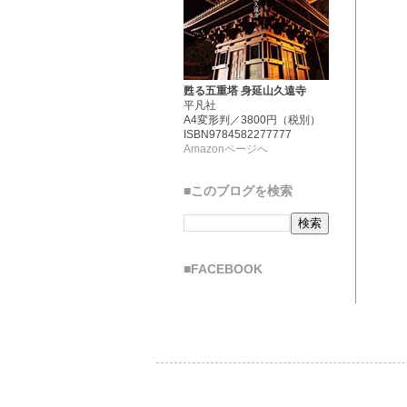
甦る五重塔 身延山久遠寺
平凡社
A4変形判／3800円（税別）
ISBN9784582277777
Amazonページへ
■このブログを検索
■FACEBOOK