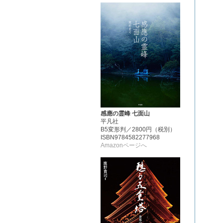
感應の霊峰 七面山
平凡社
B5変形判／2800円（税別）
ISBN9784582277968
Amazonページへ