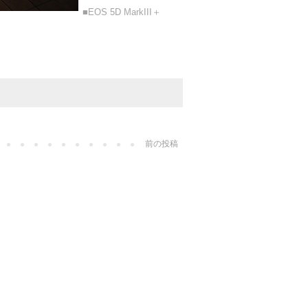
■EOS 5D MarkIII＋
前の投稿