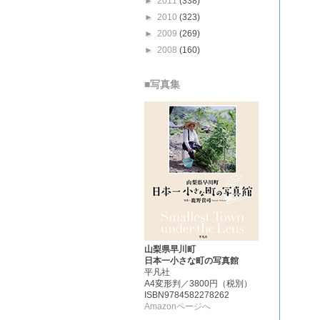
►
2011
(338)
►
2010
(323)
►
2009
(269)
►
2008
(160)
■写真集
山梨県早川町
日本一小さな町の写真館
平凡社
A4変形判／3800円（税別）
ISBN9784582278262
Amazonページへ