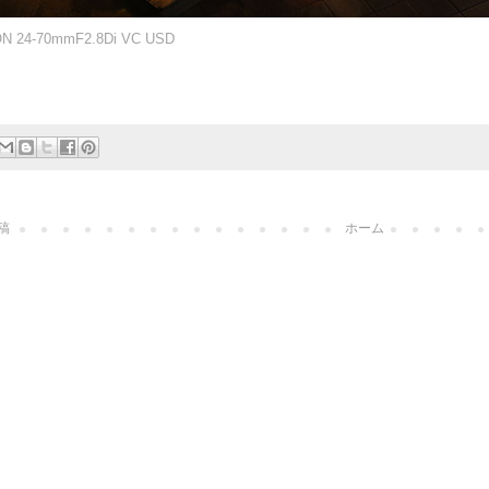
N 24-70mmF2.8Di VC USD
稿
ホーム