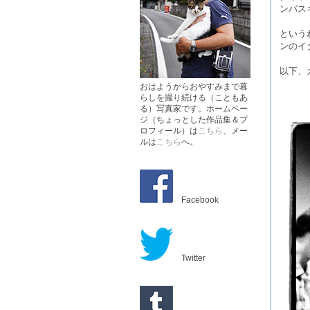
ンパス
という
ンのイ
以下、
おはようからおやすみまで暮
らしを撮り続ける（こともあ
る）写真家です。ホームペー
ジ（ちょっとした作品集＆プ
ロフィール）は
こちら
、メー
ルは
こちら
へ。
Facebook
Twitter