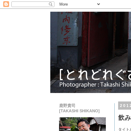
鹿野貴司
20
[TAKASHI SHIKANO]
飲
タイト