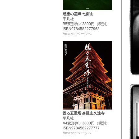
感應の霊峰 七面山
平凡社
B5変形判／2800円（税別）
ISBN9784582277968
Amazonページへ
甦る五重塔 身延山久遠寺
平凡社
A4変形判／3800円（税別）
ISBN9784582277777
Amazonページへ