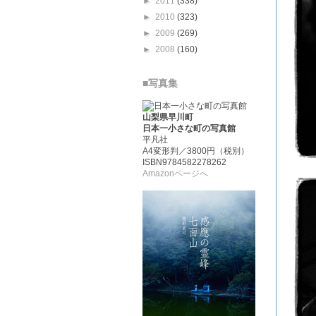
►
2011
(338)
►
2010
(323)
►
2009
(269)
►
2008
(160)
■写真集
山梨県早川町
日本一小さな町の写真館
平凡社
A4変形判／3800円（税別）
ISBN9784582278262
Amazonページへ