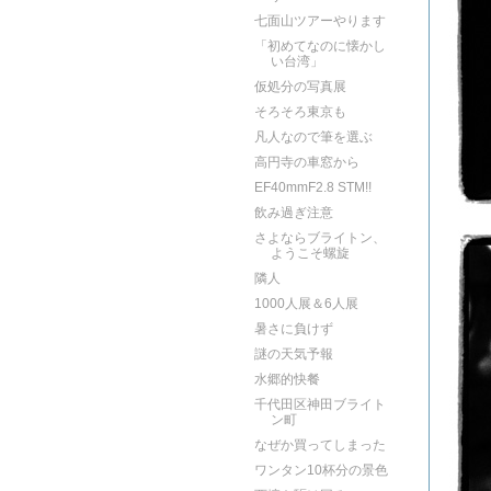
七面山ツアーやります
「初めてなのに懐かし
い台湾」
仮処分の写真展
そろそろ東京も
凡人なので筆を選ぶ
高円寺の車窓から
EF40mmF2.8 STM!!
飲み過ぎ注意
さよならブライトン、
ようこそ螺旋
隣人
1000人展＆6人展
暑さに負けず
謎の天気予報
水郷的快餐
千代田区神田ブライト
ン町
なぜか買ってしまった
ワンタン10杯分の景色