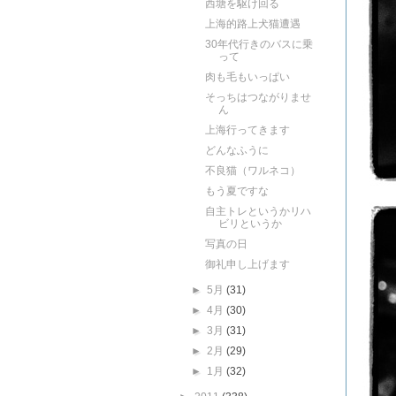
西塘を駆け回る
上海的路上犬猫遭遇
30年代行きのバスに乗
って
肉も毛もいっぱい
そっちはつながりませ
ん
上海行ってきます
どんなふうに
不良猫（ワルネコ）
もう夏ですな
自主トレというかリハ
ビリというか
写真の日
御礼申し上げます
►
5月
(31)
►
4月
(30)
►
3月
(31)
►
2月
(29)
►
1月
(32)